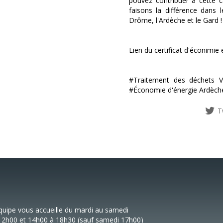
pouvez contribuer à cette 
faisons la différence dans 
Drôme, l'Ardèche et le Gard !
Lien du certificat d'éconimi
#Traitement des déchets 
#Économie d'énergie Ardèch
T
quipe vous accueille du mardi au samedi
12h00 et 14h00 à 18h30 (sauf samedi 17h00)