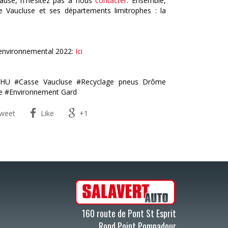
cause, n'hésitez pas à nous
contacter
. Ensemble,
le Vaucluse et ses départements limitrophes : la
e environnemental 2022:
Ici
VHU #Casse Vaucluse #Recyclage pneus Drôme
e #Environnement Gard
weet
Like
+1
160 route de Pont St Esprit
Rond Point Pompadour