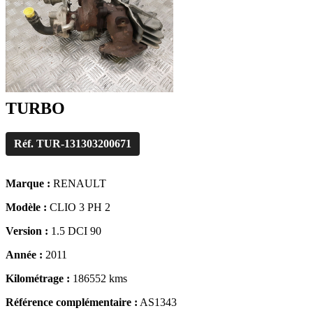
TURBO
Réf. TUR-131303200671
Marque :
RENAULT
Modèle :
CLIO 3 PH 2
Version :
1.5 DCI 90
Année :
2011
Kilométrage :
186552 kms
Référence complémentaire :
AS1343