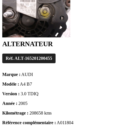
ALTERNATEUR
Réf. ALT-165201200455
Marque :
AUDI
Modèle :
A4 B7
Version :
3.0 TDIQ
Année :
2005
Kilométrage :
208658 kms
Référence complémentaire :
A011804